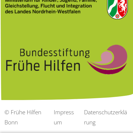
© Frühe Hilfen
Impress
Datenschutzerklä
Bonn
um
rung